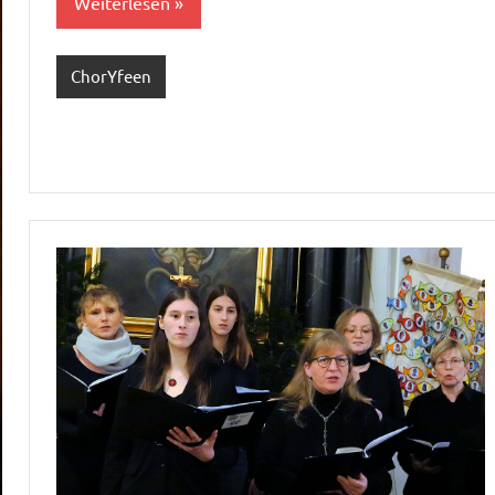
Weiterlesen
ChorYfeen