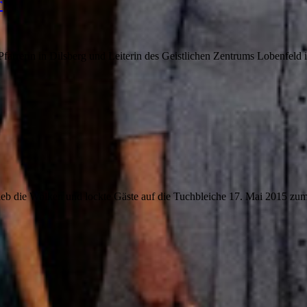
r
arrerin in Dilsberg und Leiterin des Geistlichen Zentrums Lobenfeld 
ieb die Wolken und lockte Gäste auf die Tuchbleiche 17. Mai 2015 zu