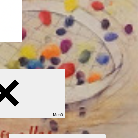
Menü
Untermenü