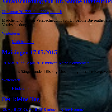
Verabschiedung von Dr. Sabine Bayreuthe
22. Januar 2017
23. Juni 2024
mbuech
Mädchenchor bei der Verabschiedung von Dr. Sabine Bayreuther als Pf
Verabschiedung […]
Weiterlesen
Mädchenchor
Maisingen 17.05.2015
18. Mai 2015
5. April 2018
mbuech
Keine Kommentare
Maifest des Sängerbundes Dilsberg Musik klang über den Berg, vertr
Weiterlesen
Kinderchor
Der kleine Tag
30. April 2013
5. April 2018
mbuech
Keine Kommentare