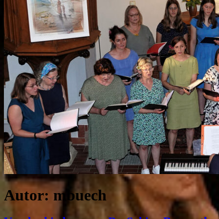
Autor:
mbuech