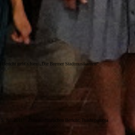
richt geht´s hier: „Die Bremer Stadtmusikanten“
5. Juli 2011! Zum ausführlichen Bericht: Tuishi pamoja