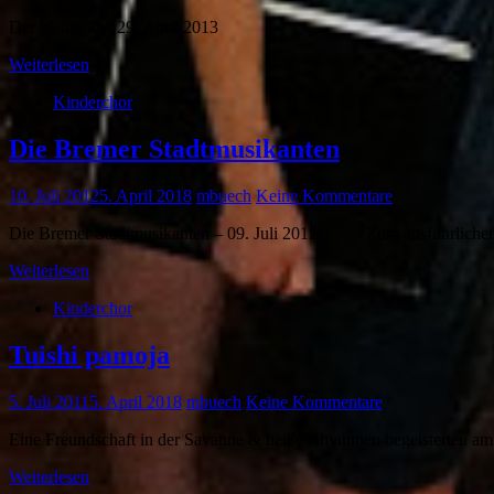
Der kleine Tag 29. April 2013
Weiterlesen
Kinderchor
Die Bremer Stadtmusikanten
10. Juli 2012
5. April 2018
mbuech
Keine Kommentare
Die Bremer Stadtmusikanten – 09. Juli 2012 Zum ausführlichen Be
Weiterlesen
Kinderchor
Tuishi pamoja
5. Juli 2011
5. April 2018
mbuech
Keine Kommentare
Eine Freundschaft in der Savanne & heiße Rhythmen begeisterten am 
Weiterlesen