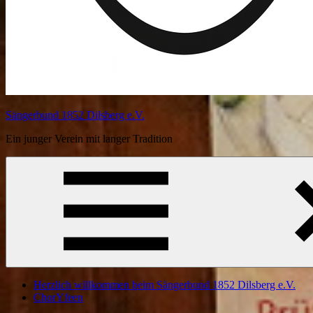
Sängerbund 1852 Dilsberg e.V.
Ein junger Verein mit langer Tradition
Herzlich willkommen beim Sängerbund 1852 Dilsberg e.V.
ChorYfeen