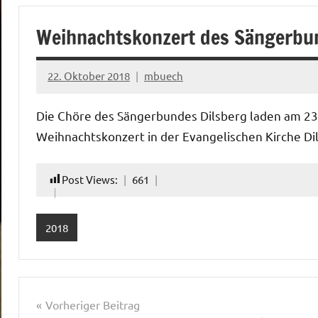
Weihnachtskonzert des Sängerbu
22. Oktober 2018
mbuech
Keine
Kommentare
Die Chöre des Sängerbundes Dilsberg laden am 23
Weihnachtskonzert in der Evangelischen Kirche Dil
Post Views:
661
2018
Beitragsnavigation
Vorheriger Beitrag