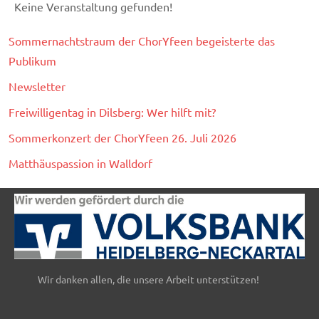
Keine Veranstaltung gefunden!
Sommernachtstraum der ChorYfeen begeisterte das
Publikum
Newsletter
Freiwilligentag in Dilsberg: Wer hilft mit?
Sommerkonzert der ChorYfeen 26. Juli 2026
Matthäuspassion in Walldorf
Wir danken allen, die unsere Arbeit unterstützen!