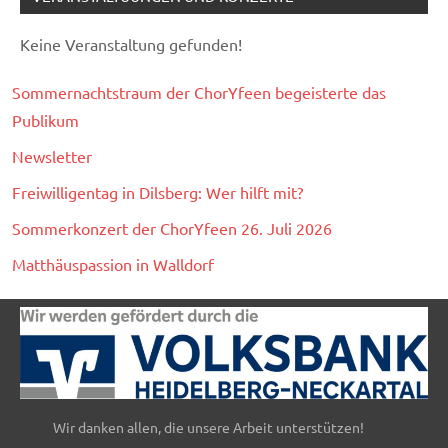
Keine Veranstaltung gefunden!
Sommernachtstraum der ChorYfeen begeisterte das
Publikum
Newsletter
Freiwilligentag in Dilsberg: Wer hilft mit?
Sommerkonzert der ChorYfeen 26. Juli 2026
Matthäuspassion in Walldorf
Wir danken allen, die unsere Arbeit unterstützen!