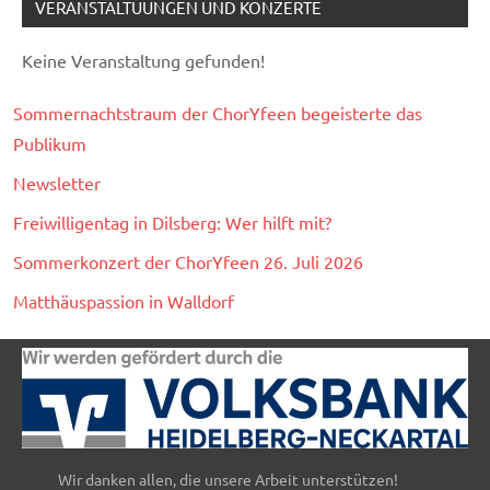
VERANSTALTUUNGEN UND KONZERTE
Keine Veranstaltung gefunden!
Sommernachtstraum der ChorYfeen begeisterte das
Publikum
Newsletter
Freiwilligentag in Dilsberg: Wer hilft mit?
Sommerkonzert der ChorYfeen 26. Juli 2026
Matthäuspassion in Walldorf
Wir danken allen, die unsere Arbeit unterstützen!